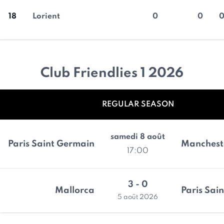
18
Lorient
0
0
Club Friendlies 1 2026
REGULAR SEASON
samedi 8 août
Paris Saint Germain
Manchest
17:00
3 - 0
Mallorca
Paris Sai
5 août 2026