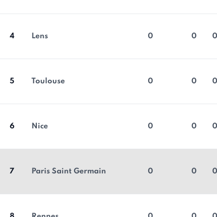
4
Lens
0
0
5
Toulouse
0
0
6
Nice
0
0
7
Paris Saint Germain
0
0
8
Rennes
0
0