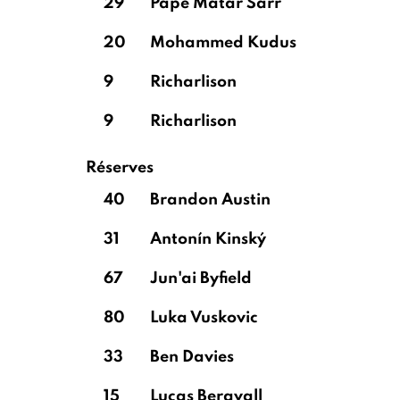
29
Pape Matar Sarr
20
Mohammed Kudus
9
Richarlison
9
Richarlison
Réserves
40
Brandon Austin
31
Antonín Kinský
67
Jun'ai Byfield
80
Luka Vuskovic
33
Ben Davies
15
Lucas Bergvall