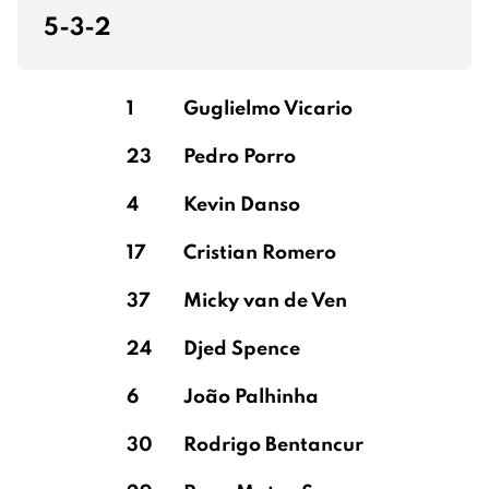
5-3-2
1
Guglielmo Vicario
23
Pedro Porro
4
Kevin Danso
17
Cristian Romero
37
Micky van de Ven
24
Djed Spence
6
João Palhinha
30
Rodrigo Bentancur