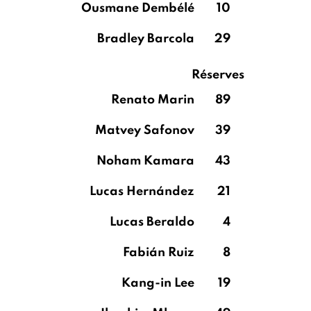
Ousmane Dembélé
10
Bradley Barcola
29
Réserves
Renato Marin
89
Matvey Safonov
39
Noham Kamara
43
Lucas Hernández
21
Lucas Beraldo
4
Fabián Ruiz
8
Kang-in Lee
19