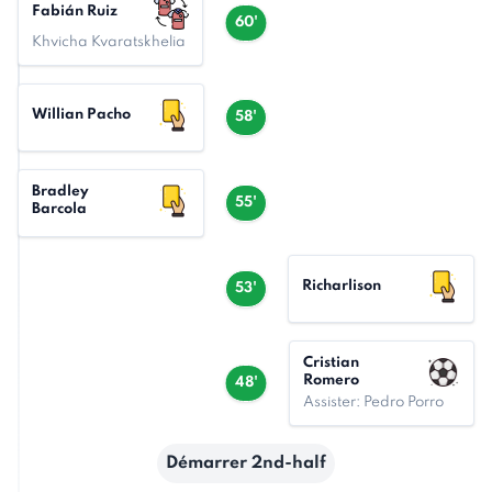
Fabián Ruiz
60'
Khvicha Kvaratskhelia
Willian Pacho
58'
Bradley
55'
Barcola
Richarlison
53'
Cristian
Romero
48'
Assister: Pedro Porro
Démarrer 2nd-half