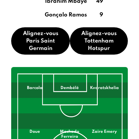
Ibrahim Mbaye
49
Gonçalo Ramos
9
Alignez-vous
Alignez-vous
Paris Saint
Tottenham
Germain
Hotspur
Barcola
Dembélé
Kvaratskhelia
Doue
Machado
Zaire Emery
Ferreira