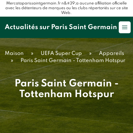
Mercatoparissaintgermain.fr n&#39;a aucune affiliation officielle
avec les détenteurs de marques ou les clubs répertoriés sur ce site
Web.
Actualités sur Paris Saint Germain
Op
Maison
»
UEFA Super Cup
»
Appareils
»
Paris Saint Germain - Tottenham Hotspur
Paris Saint Germain -
Tottenham Hotspur