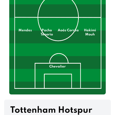
Mendes
Pacho
Aoás Corrêa
Hakimi
Tenorio
Mouh
Chevalier
Tottenham Hotspur