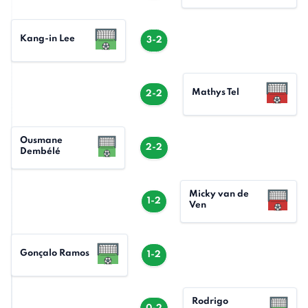
Kang-in Lee
3-2
Mathys Tel
2-2
Ousmane
2-2
Dembélé
Micky van de
1-2
Ven
Gonçalo Ramos
1-2
Rodrigo