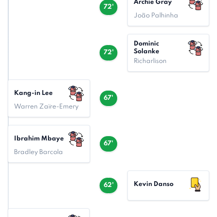
Archie Gray
72'
João Palhinha
Dominic
Solanke
72'
Richarlison
Kang-in Lee
67'
Warren Zaïre-Emery
Ibrahim Mbaye
67'
Bradley Barcola
Kevin Danso
62'