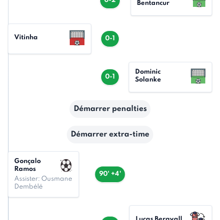
0-2
Bentancur
Vitinha
0-1
Dominic
0-1
Solanke
Démarrer penalties
Démarrer extra-time
Gonçalo
Ramos
90' +4'
Assister: Ousmane
Dembélé
Lucas Bergvall