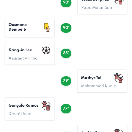
90'
Pape Matar Sarr
Ousmane
90'
Dembélé
Kang-in Lee
85'
Assister: Vitinha
Mathys Tel
79'
Mohammed Kudus
Gonçalo Ramos
77'
Désiré Doué