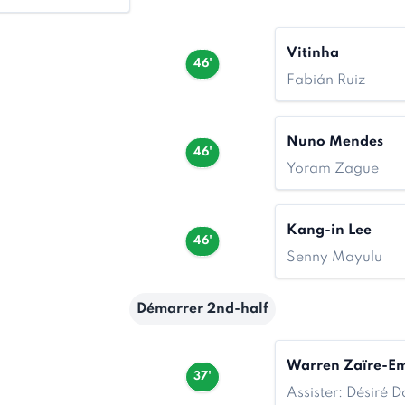
Vitinha
46'
Fabián Ruiz
Nuno Mendes
46'
Yoram Zague
Kang-in Lee
46'
Senny Mayulu
Démarrer 2nd-half
Warren Zaïre-E
37'
Assister: Désiré 