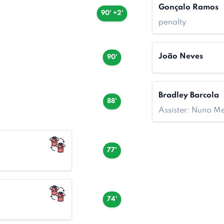
Gonçalo Ramos
90' +2'
penalty
João Neves
90'
Bradley Barcola
88'
Assister: Nuno 
77'
74'