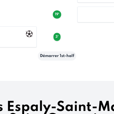
19'
3'
Démarrer 1st-half
s Espaly-Saint-Ma