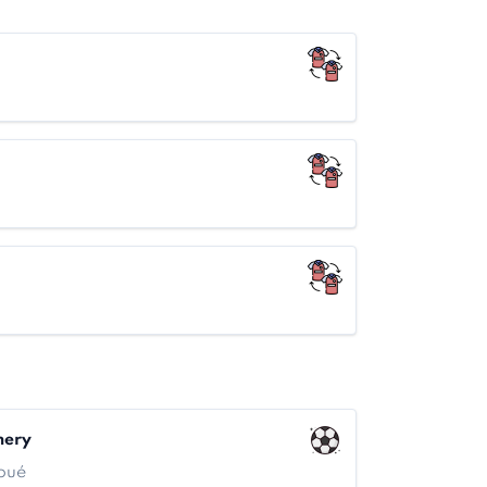
mery
Doué