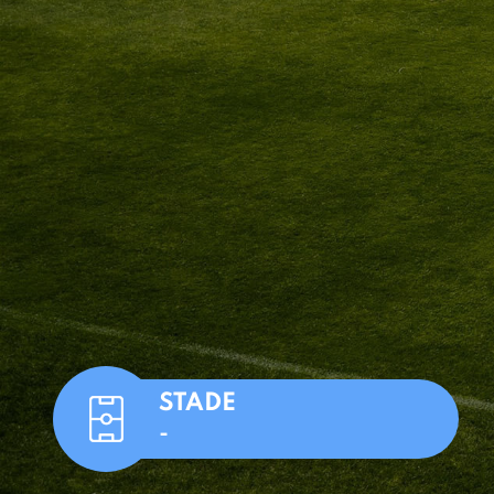
STADE
-