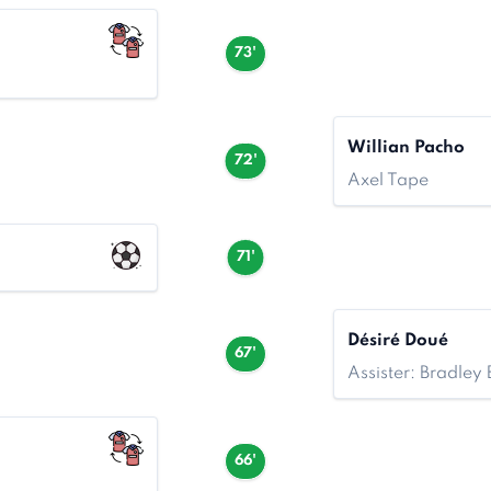
73'
Willian Pacho
72'
Axel Tape
71'
Désiré Doué
67'
Assister: Bradley
66'