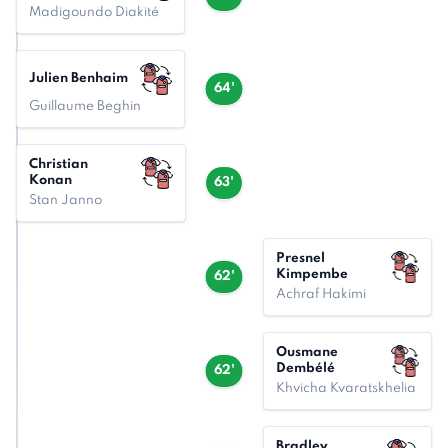
Madigoundo Diakité
Julien Benhaim
64'
Guillaume Beghin
Christian
Konan
63'
Stan Janno
Presnel
Kimpembe
62'
Achraf Hakimi
Ousmane
Dembélé
62'
Khvicha Kvaratskhelia
Bradley