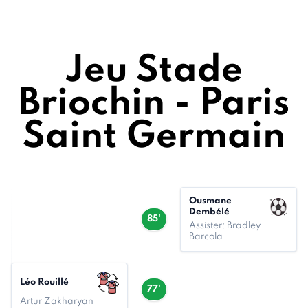
Jeu Stade
Briochin - Paris
Saint Germain
Ousmane
Dembélé
85'
Assister: Bradley
Barcola
Léo Rouillé
77'
Artur Zakharyan