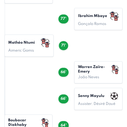
Ibrahim Mbaye
77'
Gonçalo Ramos
Mathéo Ntumi
71'
Aimeric Gomis
Warren Zaïre-
Emery
66'
João Neves
Senny Mayulu
66'
Assister: Désiré Doué
Boubacar
Diakhaby
64'