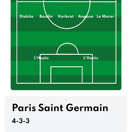
Diakite
Boudin
Kerbrat
Angoua
Le Marer
L'Hostis
L'Hostis
Paris Saint Germain
4-3-3