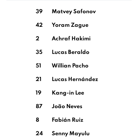
39
Matvey Safonov
42
Yoram Zague
2
Achraf Hakimi
35
Lucas Beraldo
51
Willian Pacho
21
Lucas Hernández
19
Kang-in Lee
87
João Neves
8
Fabián Ruiz
24
Senny Mayulu