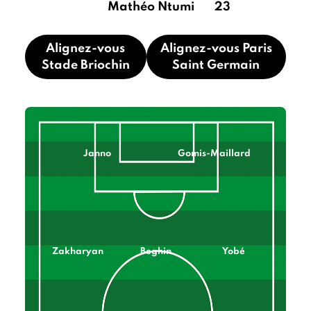
Mathéo Ntumi
23
Alignez-vous
Alignez-vous Paris
Stade Briochin
Saint Germain
Janno
Gomis-Maillard
Zakharyan
Beghin
Yobé