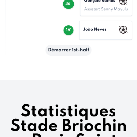
Gonçalo Ramos
36'
Assister: Senny Mayulu
João Neves
16'
Démarrer 1st-half
Statistiques
Stade Briochin