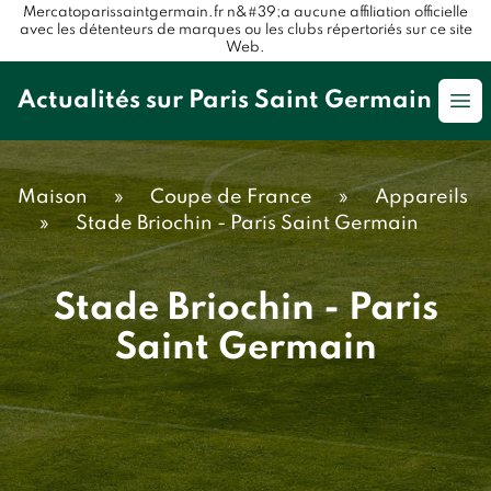
Mercatoparissaintgermain.fr n&#39;a aucune affiliation officielle
avec les détenteurs de marques ou les clubs répertoriés sur ce site
Web.
Actualités sur Paris Saint Germain
Op
Maison
»
Coupe de France
»
Appareils
»
Stade Briochin - Paris Saint Germain
Stade Briochin - Paris
Saint Germain