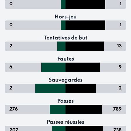
0
1
Hors-jeu
0
1
Tentatives de but
2
13
Fautes
6
9
Sauvegardes
2
2
Passes
276
789
Passes réussies
207
738