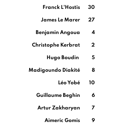
Franck L'Hostis
30
James Le Marer
27
Benjamin Angoua
4
Christophe Kerbrat
2
Hugo Boudin
5
Madigoundo Diakité
8
Léo Yobé
10
Guillaume Beghin
6
Artur Zakharyan
7
Aimeric Gomis
9