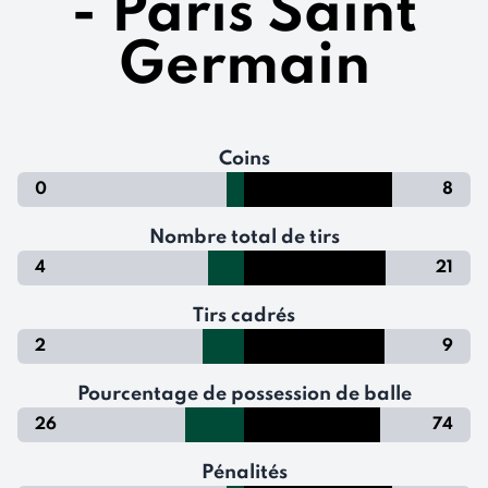
- Paris Saint
Germain
Coins
0
8
Nombre total de tirs
4
21
Tirs cadrés
2
9
Pourcentage de possession de balle
26
74
Pénalités