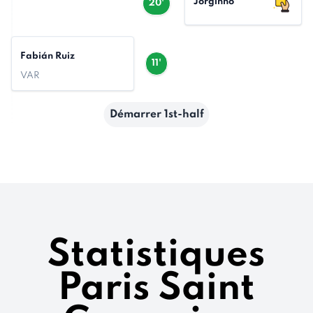
Jorginho
20'
Fabián Ruiz
11'
VAR
Démarrer 1st-half
Statistiques
Paris Saint