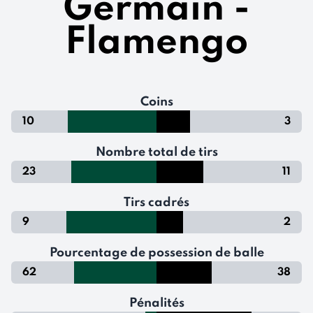
Germain -
Flamengo
Coins
10
3
Nombre total de tirs
23
11
Tirs cadrés
9
2
Pourcentage de possession de balle
62
38
Pénalités