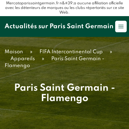
Mercatoparissaintgermain.fr n&#39;a aucune affiliation officielle
avec les détenteurs de marques ou les clubs répertoriés sur ce site
Web.
Actualités sur Paris Saint Germain
Op
Maison
»
FIFA Intercontinental Cup
»
Appareils
»
Paris Saint Germain -
Flamengo
Paris Saint Germain -
Flamengo