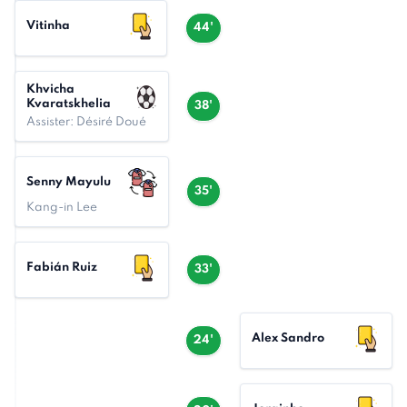
Vitinha
44'
Khvicha
Kvaratskhelia
38'
Assister: Désiré Doué
Senny Mayulu
35'
Kang-in Lee
Fabián Ruiz
33'
Alex Sandro
24'