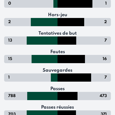
0
1
Hors-jeu
2
2
Tentatives de but
13
7
Fautes
15
16
Sauvegardes
1
7
Passes
788
473
Passes réussies
703
371