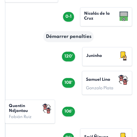
Nicolás de la
0-1
Cruz
Démarrer penalties
Juninho
120'
Samuel Lino
108'
Gonzalo Plata
Quentin
Ndjantou
106'
Fabián Ruiz