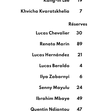
Kang-in Lee
19
Khvicha Kvaratskhelia
7
Réserves
Lucas Chevalier
30
Renato Marin
89
Lucas Hernández
21
Lucas Beraldo
4
Ilya Zabarnyi
6
Senny Mayulu
24
Ibrahim Mbaye
49
Quentin Ndjantou
47