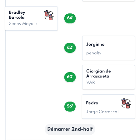
Bradley
Barcola
64'
Senny Mayulu
Jorginho
62'
penalty
Giorgian de
Arrascaeta
60'
VAR
Pedro
56'
Jorge Carrascal
Démarrer 2nd-half