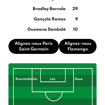
Bradley Barcola
29
Gonçalo Ramos
9
Ousmane Dembélé
10
Alignez-vous Paris
Alignez-vous
Saint Germain
Flamengo
Kvaratskhelia
Lee
Doue