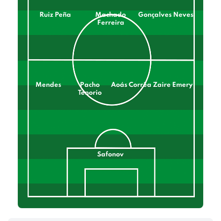
Ruiz Peña
Machado
Gonçalves Neves
Ferreira
Mendes
Pacho
Aoás Corrêa
Zaire Emery
Tenorio
Safonov