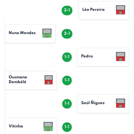
Léo Pereira
2-1
Nuno Mendes
2-1
Pedro
1-1
Ousmane
1-1
Dembélé
Saúl Ñíguez
1-1
Vitinha
1-1