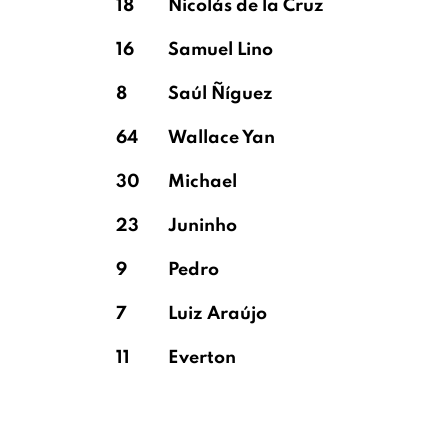
18
Nicolás de la Cruz
16
Samuel Lino
8
Saúl Ñíguez
64
Wallace Yan
30
Michael
23
Juninho
9
Pedro
7
Luiz Araújo
11
Everton